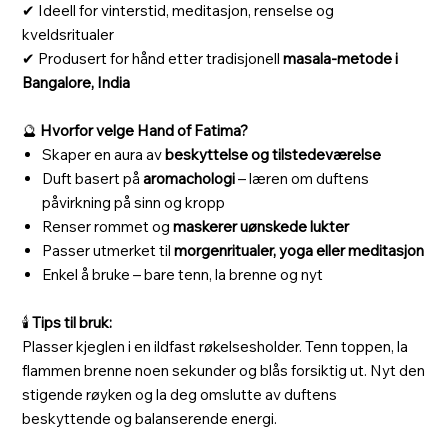
✔ Ideell for vinterstid, meditasjon, renselse og
kveldsritualer
✔ Produsert for hånd etter tradisjonell
masala-metode i
Bangalore, India
🔮
Hvorfor velge Hand of Fatima?
Skaper en aura av
beskyttelse og tilstedeværelse
Duft basert på
aromachologi
– læren om duftens
påvirkning på sinn og kropp
Renser rommet og
maskerer uønskede lukter
Passer utmerket til
morgenritualer, yoga eller meditasjon
Enkel å bruke – bare tenn, la brenne og nyt
🕯️
Tips til bruk:
Plasser kjeglen i en ildfast røkelsesholder. Tenn toppen, la
flammen brenne noen sekunder og blås forsiktig ut. Nyt den
stigende røyken og la deg omslutte av duftens
beskyttende og balanserende energi.