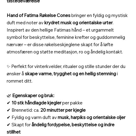
tilstedeværelse
Hand of Fatima Røkelse Cones
bringer en fyldig og mystisk
duft med noter av
krydret musk og orientalske urter
.
Inspirert av den hellige Fatimas hånd – et urgammelt
symbol for beskyttelse, feminine krefter og guddommelig
nærvær – er disse røkelseskjeglene skapt for å løfte
atmosfæren og støtte meditasjon, ro og åndelig kontakt.
✨ Perfekt for vinterkvelder, ritualer og stille stunder der du
ønsker å
skape varme, trygghet og en hellig stemning
i
rommet ditt.
🌿
Egenskaper og bruk:
✔
10 stk håndlagde kjegler
per pakke
✔ Brennetid: ca.
20 minutter per kjegle
✔ Fyldig og varm duft av
musk, harpiks og orientalske oljer
✔ Skapt for
åndelig fordypelse, beskyttelse og indre
stillhet