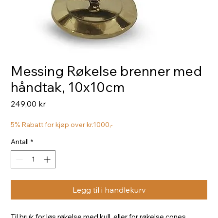
Messing Røkelse brenner med
håndtak, 10x10cm
Pris
249,00 kr
5% Rabatt for kjøp over kr.1000,-
Antall
*
Legg til i handlekurv
Til bruk for løs røkelse med
kull
, eller for røkelse cones.