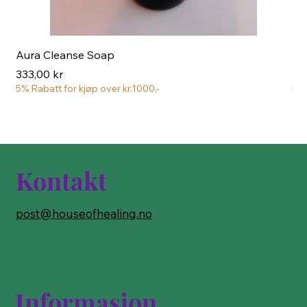
Aura Cleanse Soap
Aur
Pris
Pri
333,00 kr
222
5% Rabatt for kjøp over kr.1000,-
5% 
Kontakt
post@houseofhealing.no
Informasjon