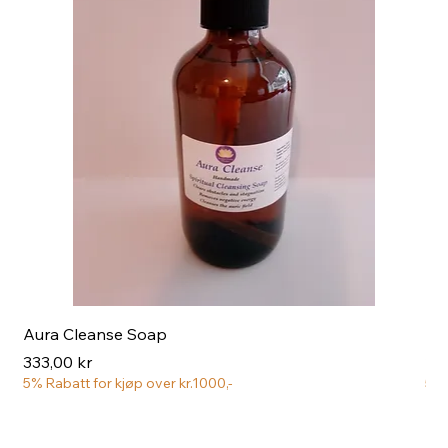
Aura Cleanse Soap
Aur
Pris
Pri
333,00 kr
222
5% Rabatt for kjøp over kr.1000,-
5% 