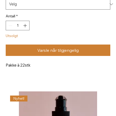
Antall
*
Utsolgt
Varsle når tilgjengelig
Pakke à 22stk
Nyhet!