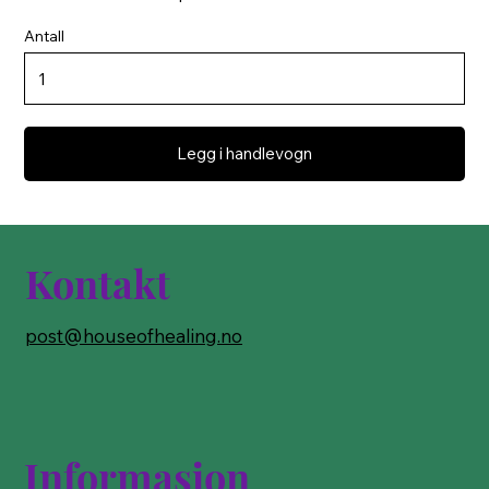
Antall
Legg i handlevogn
Kontakt
post@houseofhealing.no
Informasjon