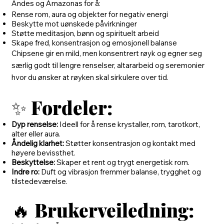
Andes og Amazonas for å:
Rense rom, aura og objekter for negativ energi
Beskytte mot uønskede påvirkninger
Støtte meditasjon, bønn og spirituelt arbeid
Skape fred, konsentrasjon og emosjonell balanse
Chipsene gir en mild, men konsentrert røyk og egner seg
særlig godt til lengre renselser, altararbeid og seremonier
hvor du ønsker at røyken skal sirkulere over tid.
✨
Fordeler:
Dyp renselse:
Ideell for å rense krystaller, rom, tarotkort,
alter eller aura.
Åndelig klarhet:
Støtter konsentrasjon og kontakt med
høyere bevissthet.
Beskyttelse:
Skaper et rent og trygt energetisk rom.
Indre ro:
Duft og vibrasjon fremmer balanse, trygghet og
tilstedeværelse.
🔥
Brukerveiledning: