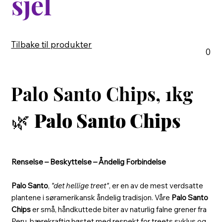
sjel
Tilbake til produkter
0
Palo Santo Chips, 1kg
🌿
Palo Santo Chips
Renselse – Beskyttelse – Åndelig Forbindelse
Palo Santo
,
"det hellige treet"
, er en av de mest verdsatte
plantene i søramerikansk åndelig tradisjon. Våre
Palo Santo
Chips
er små, håndkuttede biter av naturlig falne grener fra
Peru, bærekraftig høstet med respekt for treets syklus og