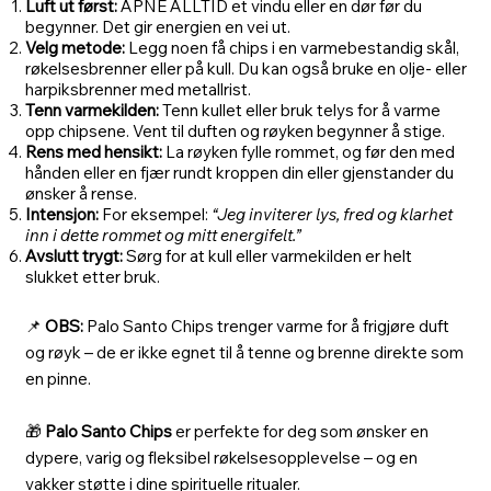
Luft ut først:
ÅPNE ALLTID et vindu eller en dør før du
begynner. Det gir energien en vei ut.
Velg metode:
Legg noen få chips i en varmebestandig skål,
røkelsesbrenner eller på kull. Du kan også bruke en olje- eller
harpiksbrenner med metallrist.
Tenn varmekilden:
Tenn kullet eller bruk telys for å varme
opp chipsene. Vent til duften og røyken begynner å stige.
Rens med hensikt:
La røyken fylle rommet, og før den med
hånden eller en fjær rundt kroppen din eller gjenstander du
ønsker å rense.
Intensjon:
For eksempel:
“Jeg inviterer lys, fred og klarhet
inn i dette rommet og mitt energifelt.”
Avslutt trygt:
Sørg for at kull eller varmekilden er helt
slukket etter bruk.
📌
OBS:
Palo Santo Chips trenger varme for å frigjøre duft
og røyk – de er ikke egnet til å tenne og brenne direkte som
en pinne.
🎁
Palo Santo Chips
er perfekte for deg som ønsker en
dypere, varig og fleksibel røkelsesopplevelse – og en
vakker støtte i dine spirituelle ritualer.