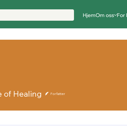
Hjem
Om oss
For 
Healing
 of Healing
Forfatter