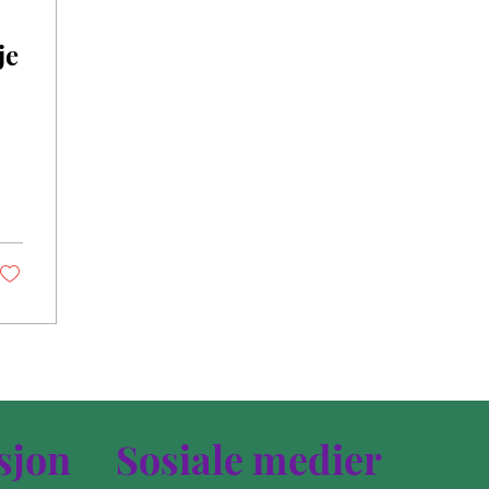
je
sjon
Sosiale medier