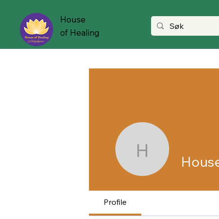
House
of Healing
House of 
House
Profile