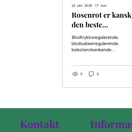
22. okt. 2025
∙
17
min
Rosenrot er kansk
den beste
adaptogene urten
Blodtrykksregulerende,
blodsukkerregulerende,
kolesterolsenkende,
regulerer
kaliumkonsentrasjonen i
blodet, bedrer
oksygenopptaket, virker
5
0
generelt styrkende,
prestasjonsøkende,
hjertestimulerende,
kreftbeskyttende,
smertestillende og
urindrivende.
Kontakt
Informa