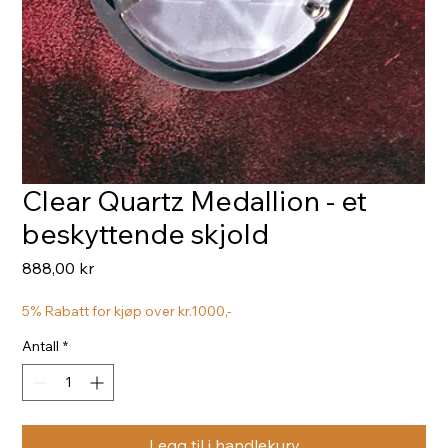
Clear Quartz Medallion - et
beskyttende skjold
Pris
888,00 kr
5% Rabatt for kjøp over kr.1000,-
Antall
*
Legg til i handlekurv