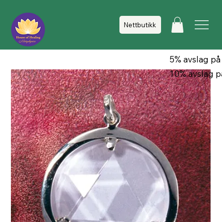
Nettbutikk
5% avslag på
10% avslag p