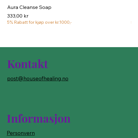
Aura Cleanse Soap
Aur
Pris
Pri
333,00 kr
222
5% Rabatt for kjøp over kr.1000,-
5% 
Kontakt
post@houseofhealing.no
Informasjon
Personvern