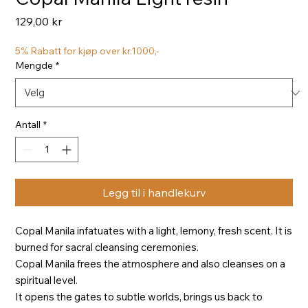
Pris
129,00 kr
5% Rabatt for kjøp over kr.1000,-
Mengde
*
Antall
*
Legg til i handlekurv
Copal Manila infatuates with a light, lemony, fresh scent. It is
burned for sacral cleansing ceremonies.
Copal Manila frees the atmosphere and also cleanses on a
spiritual level.
It opens the gates to subtle worlds, brings us back to