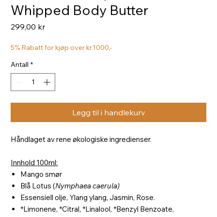
Whipped Body Butter
Pris
299,00 kr
5% Rabatt for kjøp over kr.1000,-
Antall
*
Legg til i handlekurv
Håndlaget av rene økologiske ingredienser.
Innhold 100ml:
Mango smør
Blå Lotus (
Nymphaea caerula)
Essensiell olje, Ylang ylang, Jasmin, Rose.
*Limonene, *Citral, *Linalool, *Benzyl Benzoate,