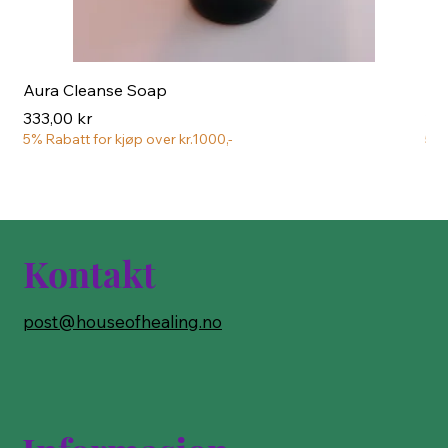
Aura Cleanse Soap
Aur
Pris
Pri
333,00 kr
222
5% Rabatt for kjøp over kr.1000,-
5% 
Kontakt
post@houseofhealing.no