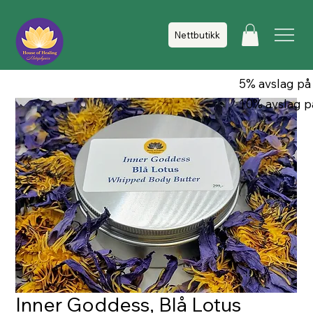
Nettbutikk
5% avslag på
10% avslag p
Inner Goddess, Blå Lotus