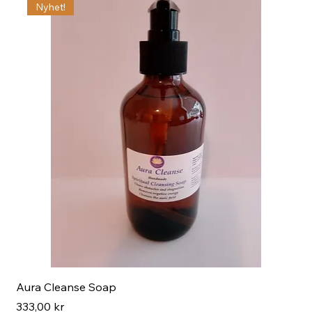
Nyhet!
Aura Cleanse Soap
Aur
Pris
Pri
333,00 kr
222