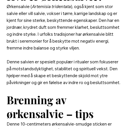
Ørkensalvie (
Artemisia tridentata
), også kjent som stor
salvie eller vill salvie, vokser i tørre, karrige landskap og er
kjent for sine sterke, beskyttende egenskaper. Den har en
jordnær, krydret duft som fremmer klarhet, besluttsomhet
og indre styrke. I urfolks tradisjoner har ørkensalvie blitt
brukt i seremonier for å beskytte mot negativ energi,
fremme indre balanse og styrke viljen.
Denne salvien er spesielt populær i ritualer som fokuserer
på motstandsdyktighet, stabilitet og spirituell vekst. Den
hjelper med å skape et beskyttende skjold mot ytre
påvirkninger og gir en følelse av indre ro og besluttsomhet.
Brenning av
ørkensalvie – tips
Denne 10-centimeters ørkensalvie-smudge sticken er