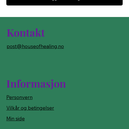
Kontakt
post@houseofhealing.no
Informasjon
Personvern
Vilkår og betingelser
Min side