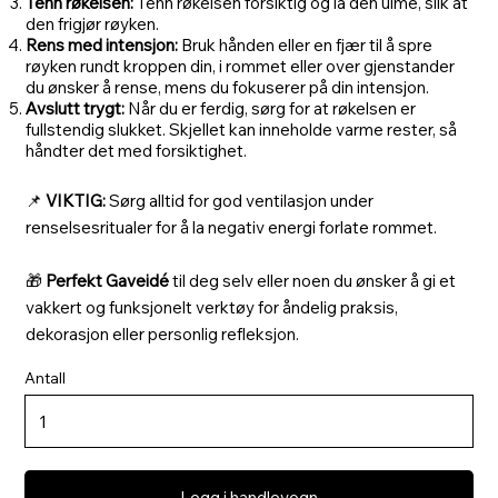
Tenn røkelsen:
Tenn røkelsen forsiktig og la den ulme, slik at
den frigjør røyken.
Rens med intensjon:
Bruk hånden eller en fjær til å spre
røyken rundt kroppen din, i rommet eller over gjenstander
du ønsker å rense, mens du fokuserer på din intensjon.
Avslutt trygt:
Når du er ferdig, sørg for at røkelsen er
fullstendig slukket. Skjellet kan inneholde varme rester, så
håndter det med forsiktighet.
📌
VIKTIG:
Sørg alltid for god ventilasjon under
renselsesritualer for å la negativ energi forlate rommet.
🎁
Perfekt Gaveidé
til deg selv eller noen du ønsker å gi et
vakkert og funksjonelt verktøy for åndelig praksis,
dekorasjon eller personlig refleksjon.
Antall
Legg i handlevogn