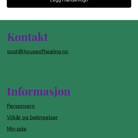
Kontakt
post@houseofhealing.no
Informasjon
Personvern
Vilkår og betingelser
Min side