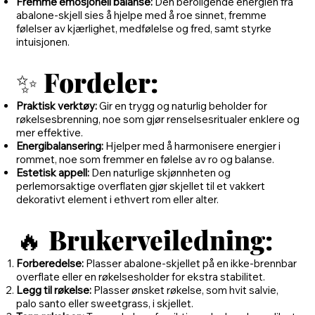
Fremme emosjonell balanse:
Den beroligende energien fra
abalone-skjell sies å hjelpe med å roe sinnet, fremme
følelser av kjærlighet, medfølelse og fred, samt styrke
intuisjonen.
✨
Fordeler:
Praktisk verktøy:
Gir en trygg og naturlig beholder for
røkelsesbrenning, noe som gjør renselsesritualer enklere og
mer effektive.
Energibalansering:
Hjelper med å harmonisere energier i
rommet, noe som fremmer en følelse av ro og balanse.
Estetisk appell:
Den naturlige skjønnheten og
perlemorsaktige overflaten gjør skjellet til et vakkert
dekorativt element i ethvert rom eller alter.
🔥
Brukerveiledning:
Forberedelse:
Plasser abalone-skjellet på en ikke-brennbar
overflate eller en røkelsesholder for ekstra stabilitet.
Legg til røkelse:
Plasser ønsket røkelse, som hvit salvie,
palo santo eller sweetgrass, i skjellet.