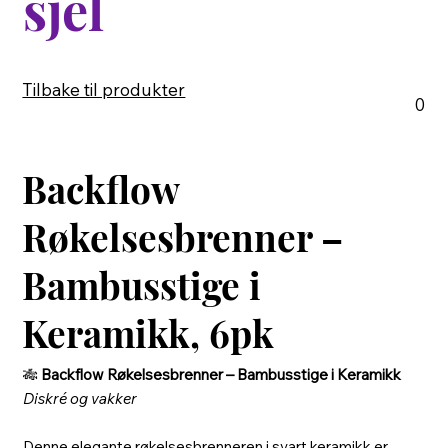
sjel
Tilbake til produkter
0
Backflow
Røkelsesbrenner –
Bambusstige i
Keramikk, 6pk
🎋
Backflow Røkelsesbrenner – Bambusstige i Keramikk
Diskré og vakker
Denne elegante røkelsesbrenneren i svart keramikk er