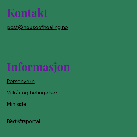
Kontakt
post@houseofhealing.no
Informasjon
Personvern
Vilkår og betingelser
Min side
Bedriftsportal
Artikler