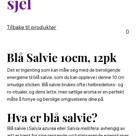
sjel
Tilbake til produkter
0
Blå Salvie 10cm, 12pk
Det er ingenting som kan måle seg med de beroligende
energiene til blå salvie, som du kan oppleve i denne 10 cm
smudge sticken. Blå salvie brukes ofte i helbredelses- og
ro-ritualer, og dens lette, men søtlige aroma er en perfekt
måte å fornye og berolige omgivelsene dine på.
Hva er blå salvie?
Blå salvie (
Salvia azurea
eller
Salvia mellifera
, avhengig av
art) er kjent for sine rensende og balanserende egenskaper.