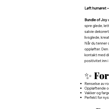
Løft humøret –
Bundle of Joy
e
spre glede, let
salvie dekorer
livsglede, krea
Når du tenner 
oppløfter. Den 
kontakt med dit
positivitet inn
✨
For
Renselse av ro
Oppløftende o
Vakker og farge
Perfekt for nys