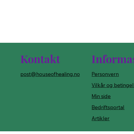
Kontakt
Informa
post@houseofhealing.no
Personvern
Vilkår og betinge
Min side
Bedriftsportal
Artikler