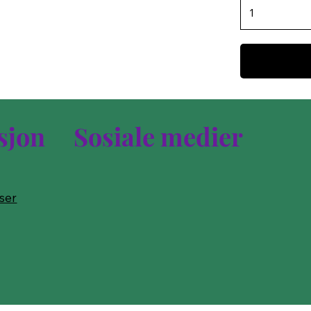
sjon
Sosiale medier
lser