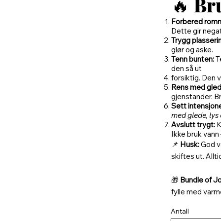
🔥
Br
Forbered rom
Dette gir negat
Trygg plasseri
glør og aske.
Tenn bunten:
T
den så ut
forsiktig. Den 
Rens med gled
gjenstander. Br
Sett intensjon
med glede, lys 
Avslutt trygt:
K
Ikke bruk vann 
📌
Husk:
God ve
skiftes ut. Allt
🎁
Bundle of J
fylle med varme
Antall