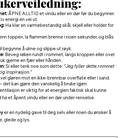
ukerveiledning:
met:
ÅPNE ALLTID et vindu eller en dør før du begynner.
iv energi en vei ut.
ng:
Ha klar en varmebestandig skål, skjell eller holder for
enn toppen, la flammen brenne i noen sekunder, og blås
vil begynne å ulme og slippe ut røyk.
e:
Beveg røken rundt i rommet, langs kroppen eller over
uk gjerne en fjær eller hånden.
en:
Si eller tenk noe som dette:
"Jeg fyller dette rommet
og inspirasjon."
vel gløren mot en ikke-brennbar overflate eller i sand.
– det kan gjøre den vanskelig å bruke igjen.
ntilasjon er viktig for at energien faktisk skal kunne
id ha et åpent vindu eller en dør under renselse.
oy
er en nydelig gave til deg selv eller noen du ønsker å
, glede og lys.