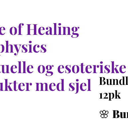
 of Healing
physics
tuelle og esoteriske
Bundl
kter med sjel
12pk
🌸
Bun