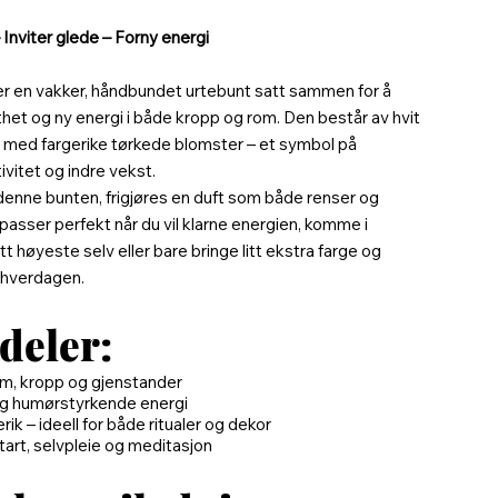
 Inviter glede – Forny energi
r en vakker, håndbundet urtebunt satt sammen for å
thet og ny energi i både kropp og rom. Den består av hvit
t med fargerike tørkede blomster – et symbol på
tivitet og indre vekst.
denne bunten, frigjøres en duft som både renser og
passer perfekt når du vil klarne energien, komme i
t høyeste selv eller bare bringe litt ekstra farge og
 i hverdagen.
deler:
m, kropp og gjenstander
g humørstyrkende energi
rik – ideell for både ritualer og dekor
tart, selvpleie og meditasjon