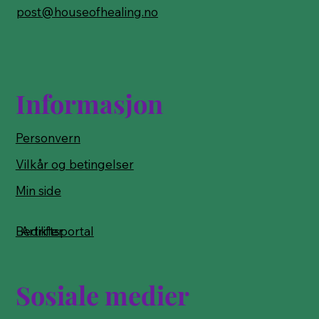
post@houseofhealing.no
Informasjon
Personvern
Vilkår og betingelser
Min side
Bedriftsportal
Artikler
Sosiale medier