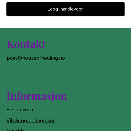
Legg i handlevogn
Kontakt
post@houseofhealing.no
Informasjon
Personvern
Vilkår og betingelser