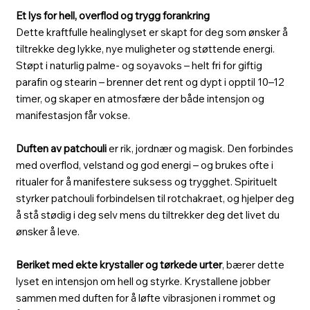
Et lys for hell, overflod og trygg forankring
Dette kraftfulle healinglyset er skapt for deg som ønsker å
tiltrekke deg lykke, nye muligheter og støttende energi.
Støpt i naturlig palme- og soyavoks – helt fri for giftig
parafin og stearin – brenner det rent og dypt i opptil 10–12
timer, og skaper en atmosfære der både intensjon og
manifestasjon får vokse.
Duften av patchouli
er rik, jordnær og magisk. Den forbindes
med overflod, velstand og god energi – og brukes ofte i
ritualer for å manifestere suksess og trygghet. Spirituelt
styrker patchouli forbindelsen til rotchakraet, og hjelper deg
å stå stødig i deg selv mens du tiltrekker deg det livet du
ønsker å leve.
Beriket med ekte krystaller og tørkede urter
, bærer dette
lyset en intensjon om hell og styrke. Krystallene jobber
sammen med duften for å løfte vibrasjonen i rommet og