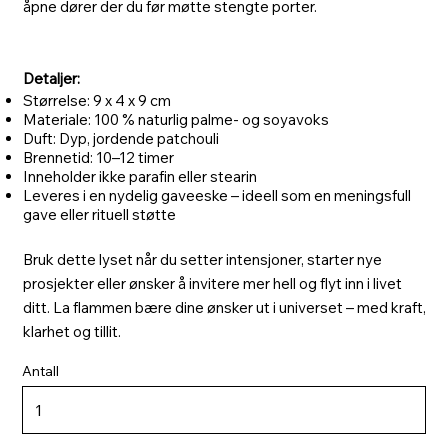
åpne dører der du før møtte stengte porter.
Detaljer:
Størrelse: 9 x 4 x 9 cm
Materiale: 100 % naturlig palme- og soyavoks
Duft: Dyp, jordende patchouli
Brennetid: 10–12 timer
Inneholder ikke parafin eller stearin
Leveres i en nydelig gaveeske – ideell som en meningsfull
gave eller rituell støtte
Bruk dette lyset når du setter intensjoner, starter nye
prosjekter eller ønsker å invitere mer hell og flyt inn i livet
ditt. La flammen bære dine ønsker ut i universet – med kraft,
klarhet og tillit.
Antall