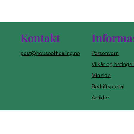
Kontakt
Informa
post@houseofhealing.no
Personvern
Vilkår og betinge
Min side
Bedriftsportal
Artikler