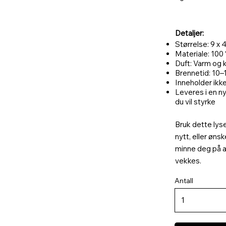
Detaljer:
Størrelse: 9 x 
Materiale: 100
Duft: Varm og 
Brennetid: 10–
Inneholder ikke
Leveres i en ny
du vil styrke
Bruk dette lys
nytt, eller øns
minne deg på at
vekkes.
Antall