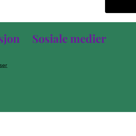
sjon
Sosiale medier
lser