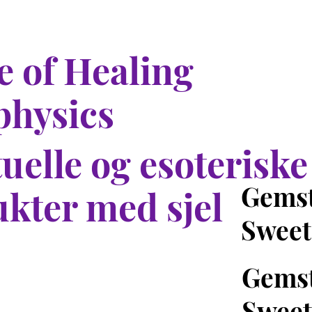
 of Healing
physics
tuelle og esoteriske
Gemst
kter med sjel
Sweet
Gemst
Sweet