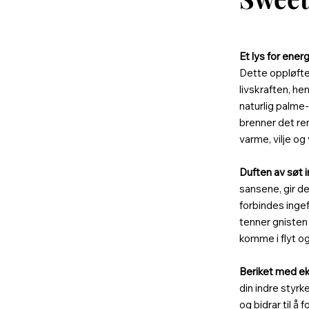
Et lys for energ
Dette oppløfte
livskraften, hen
naturlig palme-
brenner det ren
varme, vilje og v
Duften av søt 
sansene, gir de
forbindes inge
tenner gnisten i
komme i flyt og 
Beriket med ekt
din indre styrk
og bidrar til å 