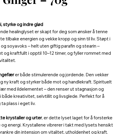
i, styrke og indre glød
nde healinglyset er skapt for deg som ønsker å tenne
te tilbake energien og vekke kropp og sinn til liv. Støpt i
 og soyavoks – helt uten giftig parafin og stearin –
t og kraftfullt i opptil 10–12 timer, og fyller rommet med
italitet.
ingefær
er både stimulerende og jordende. Den vekker
g ny kraft og styrker både mot og handlekraft. Spirituelt
fær med ildelementet – den renser ut stagnasjon og
 både kreativitet, selvtillit og livsglede. Perfekt for å
ta plass i eget liv.
e krystaller og urter
, er dette lyset laget for å forsterke
e og energi. Krystallene vibrerer i takt med lysets hensikt
forankre din intensjon om vitalitet, utholdenhet og kraft.