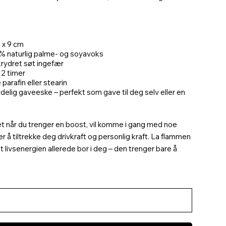
4 x 9 cm
 % naturlig palme- og soyavoks
krydret søt ingefær
12 timer
 parafin eller stearin
delig gaveeske – perfekt som gave til deg selv eller en
et når du trenger en boost, vil komme i gang med noe
ker å tiltrekke deg drivkraft og personlig kraft. La flammen
 livsenergien allerede bor i deg – den trenger bare å