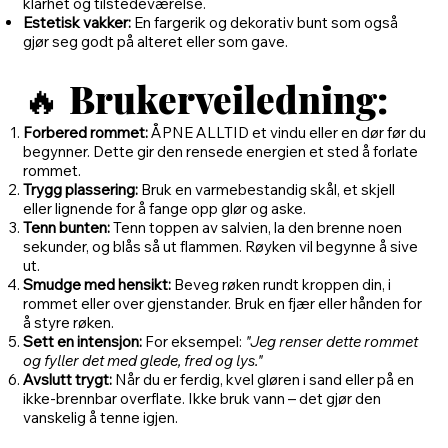
klarhet og tilstedeværelse.
Estetisk vakker:
En fargerik og dekorativ bunt som også
gjør seg godt på alteret eller som gave.
🔥
Brukerveiledning:
Forbered rommet:
ÅPNE ALLTID et vindu eller en dør før du
begynner. Dette gir den rensede energien et sted å forlate
rommet.
Trygg plassering:
Bruk en varmebestandig skål, et skjell
eller lignende for å fange opp glør og aske.
Tenn bunten:
Tenn toppen av salvien, la den brenne noen
sekunder, og blås så ut flammen. Røyken vil begynne å sive
ut.
Smudge med hensikt:
Beveg røken rundt kroppen din, i
rommet eller over gjenstander. Bruk en fjær eller hånden for
å styre røken.
Sett en intensjon:
For eksempel:
"Jeg renser dette rommet
og fyller det med glede, fred og lys."
Avslutt trygt:
Når du er ferdig, kvel gløren i sand eller på en
ikke-brennbar overflate. Ikke bruk vann – det gjør den
vanskelig å tenne igjen.