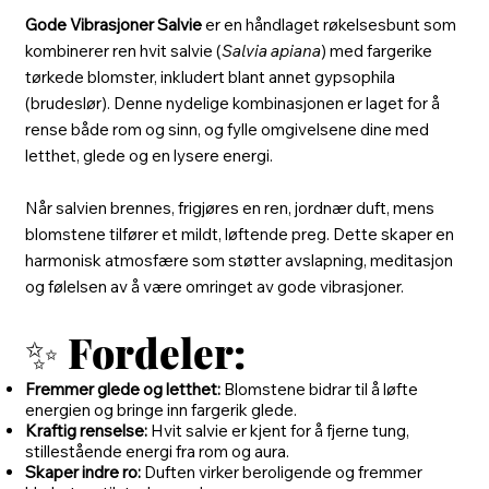
Gode Vibrasjoner Salvie
er en håndlaget røkelsesbunt som
kombinerer ren hvit salvie (
Salvia apiana
) med fargerike
tørkede blomster, inkludert blant annet gypsophila
(brudeslør). Denne nydelige kombinasjonen er laget for å
rense både rom og sinn, og fylle omgivelsene dine med
letthet, glede og en lysere energi.
Når salvien brennes, frigjøres en ren, jordnær duft, mens
blomstene tilfører et mildt, løftende preg. Dette skaper en
harmonisk atmosfære som støtter avslapning, meditasjon
og følelsen av å være omringet av gode vibrasjoner.
✨
Fordeler:
Fremmer glede og letthet:
Blomstene bidrar til å løfte
energien og bringe inn fargerik glede.
Kraftig renselse:
Hvit salvie er kjent for å fjerne tung,
stillestående energi fra rom og aura.
Skaper indre ro:
Duften virker beroligende og fremmer