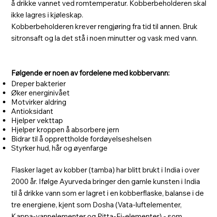
å drikke vannet ved romtemperatur. Kobberbeholderen skal
ikke lagres i kjøleskap.
Kobberbeholderen krever rengjøring fra tid til annen. Bruk
sitronsaft og la det stå i noen minutter og vask med vann.
Følgende er noen av fordelene med kobbervann:
Dreper bakterier
Øker energinivået
Motvirker aldring
Antioksidant
Hjelper vekttap
Hjelper kroppen å absorbere jern
Bidrar til å opprettholde fordøyelseshelsen
Styrker hud, hår og øyenfarge
Flasker laget av kobber (tamba) har blitt brukt i India i over
2000 år. Ifølge Ayurveda bringer den gamle kunsten i India
til å drikke vann som er lagret i en kobberflaske, balanse i de
tre energiene, kjent som Dosha (Vata-luftelementer,
Kappa-vannelementer og Pitta-Fi-elementer) - som