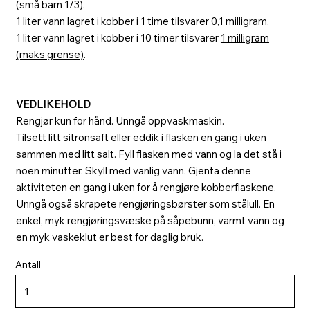
(små barn 1/3).
1 liter vann lagret i kobber i 1 time tilsvarer 0,1 milligram.
1 liter vann lagret i kobber i 10 timer tilsvarer
1 milligram
(maks grense)
.
VEDLIKEHOLD
Rengjør kun for hånd. Unngå oppvaskmaskin.
Tilsett litt sitronsaft eller eddik i flasken en gang i uken
sammen med litt salt. Fyll flasken med vann og la det stå i
noen minutter. Skyll med vanlig vann. Gjenta denne
aktiviteten en gang i uken for å rengjøre kobberflaskene.
Unngå også skrapete rengjøringsbørster som stålull. En
enkel, myk rengjøringsvæske på såpebunn, varmt vann og
en myk vaskeklut er best for daglig bruk.
Antall