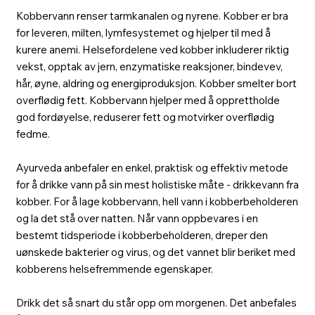
Kobbervann renser tarmkanalen og nyrene. Kobber er bra
for leveren, milten, lymfesystemet og hjelper til med å
kurere anemi. Helsefordelene ved kobber inkluderer riktig
vekst, opptak av jern, enzymatiske reaksjoner, bindevev,
hår, øyne, aldring og energiproduksjon. Kobber smelter bort
overflødig fett. Kobbervann hjelper med å opprettholde
god fordøyelse, reduserer fett og motvirker overflødig
fedme.
Ayurveda anbefaler en enkel, praktisk og effektiv metode
for å drikke vann på sin mest holistiske måte - drikkevann fra
kobber. For å lage kobbervann, hell vann i kobberbeholderen
og la det stå over natten. Når vann oppbevares i en
bestemt tidsperiode i kobberbeholderen, dreper den
uønskede bakterier og virus, og det vannet blir beriket med
kobberens helsefremmende egenskaper.
Drikk det så snart du står opp om morgenen. Det anbefales