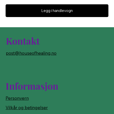
Legg i handlevogn
Kontakt
post@houseofhealing.no
Informasjon
Personvern
Vilkår og betingelser