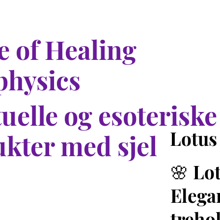
 of Healing
physics
tuelle og esoteriske
Lotus
kter med sjel
🌸 Lo
Elega
treho