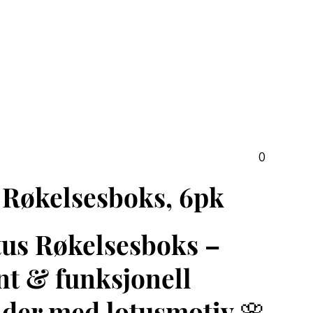
0
 Røkelsesboks, 6pk
tus Røkelsesboks –
nt & funksjonell
lder med lotusmotiv 🌸