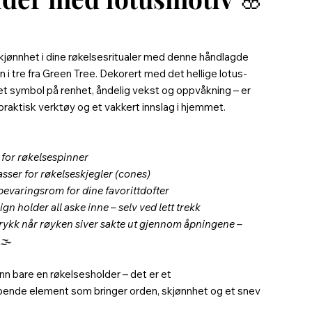
kjønnhet i dine røkelsesritualer med denne håndlagde
i tre fra Green Tree. Dekorert med det hellige lotus-
et symbol på renhet, åndelig vekst og oppvåkning – er
praktisk verktøy og et vakkert innslag i hjemmet.
 for røkelsespinner
asser for røkelseskjegler (cones)
bevaringsrom for dine favorittdofter
gn holder all aske inne – selv ved lett trekk
ttrykk når røyken siver sakte ut gjennom åpningene –
🌫️
nn bare en røkelsesholder – det er et
ende element som bringer orden, skjønnhet og et snev