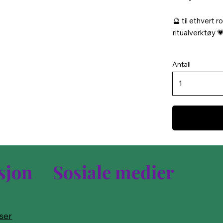
🔮 til ethvert 
ritualverktøy 
Antall
sjon
Sosiale medier
lser