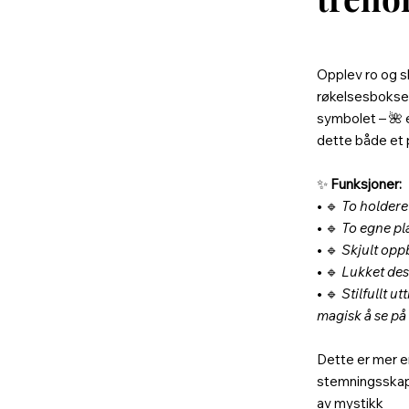
Opplev ro og s
røkelsesboksen 
symbolet – 🌺 
dette både et 
✨
Funksjoner:
• 🔹
To holdere
• 🔹
To egne pl
• 🔹
Skjult opp
• 🔹
Lukket desi
• 🔹
Stilfullt u
magisk å se på
Dette er mer e
stemningsskap
av mystikk