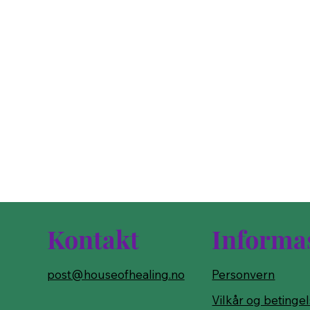
Kontakt
Informa
post@houseofhealing.no
Personvern
Vilkår og betinge