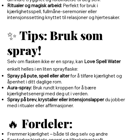
Ritualer og magisk arbeid:
Perfekt for bruk i
kjærlighetsspell, fullmåne-seremonier eller
intensjonssetting knyttet til relasjoner og hjertesaker.
✨
Tips: Bruk som
spray!
Selv om flasken ikke er en spray, kan
Love Spell Water
enkelt helles i en liten sprayflaske:
Spray på pute, speil eller alter
for å tilføre kjærlighet og
åpenhet i ditt daglige rom.
Aura-spray:
Bruk rundt kroppen for å bære
kjærlighetsenergi med deg ut i verden.
Spray på brev, krystaller eller intensjonslapper
du jobber
med i ritualer eller affirmasjoner.
🔥
Fordeler:
Fremmer kjærlighet – både til deg selv og andre
Forsterker hjertets energi og tiltrekningskraft