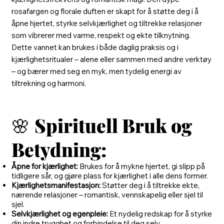
rosafargen og florale duften er skapt for å støtte deg i å
åpne hjertet, styrke selvkjærlighet og tiltrekke relasjoner
som vibrerer med varme, respekt og ekte tilknytning.
Dette vannet kan brukes i både daglig praksis og i
kjærlighetsritualer – alene eller sammen med andre verktøy
– og bærer med seg en myk, men tydelig energi av
tiltrekning og harmoni.
🌸
Spirituell Bruk og
Betydning:
Åpne for kjærlighet:
Brukes for å mykne hjertet, gi slipp på
tidligere sår, og gjøre plass for kjærlighet i alle dens former.
Kjærlighetsmanifestasjon:
Støtter deg i å tiltrekke ekte,
nærende relasjoner – romantisk, vennskapelig eller sjel til
sjel.
Selvkjærlighet og egenpleie:
Et nydelig redskap for å styrke
din indre trygghet og forbindelse til deg selv.