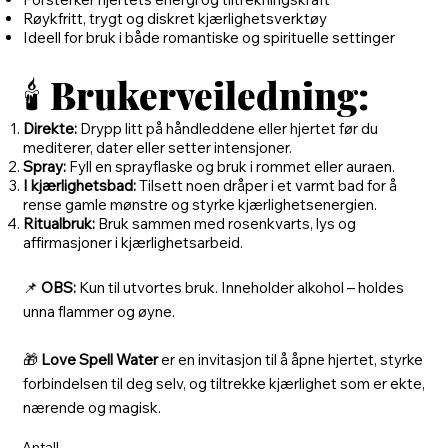
Røykfritt, trygt og diskret kjærlighetsverktøy
Ideell for bruk i både romantiske og spirituelle settinger
🕯️
Brukerveiledning:
Direkte:
Drypp litt på håndleddene eller hjertet før du
mediterer, dater eller setter intensjoner.
Spray:
Fyll en sprayflaske og bruk i rommet eller auraen.
I kjærlighetsbad:
Tilsett noen dråper i et varmt bad for å
rense gamle mønstre og styrke kjærlighetsenergien.
Ritualbruk:
Bruk sammen med rosenkvarts, lys og
affirmasjoner i kjærlighetsarbeid.
📌
OBS:
Kun til utvortes bruk. Inneholder alkohol – holdes
unna flammer og øyne.
🎁
Love Spell Water
er en invitasjon til å åpne hjertet, styrke
forbindelsen til deg selv, og tiltrekke kjærlighet som er ekte,
nærende og magisk.
Antall