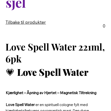
sjel
Tilbake til produkter
0
Love Spell Water 221ml,
6pk
💗
Love Spell Water
Kjærlighet – Åpning av Hjertet – Magnetisk Tiltrekning
Love Spell Water
er en spirituell cologne fylt med
kjærlighetsfrekvens og romantisk magi. Den dype