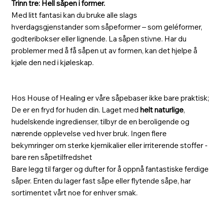
Trinn tre: Hell såpen i former.
Med litt fantasi kan du bruke alle slags
hverdagsgjenstander som såpeformer – som geléformer,
godteribokser eller lignende. La såpen stivne. Har du
problemer med å få såpen ut av formen, kan det hjelpe å
kjøle den ned i kjøleskap.
Hos House of Healing er våre såpebaser ikke bare praktisk;
De er en fryd for huden din. Laget med
helt naturlige
,
hudelskende ingredienser, tilbyr de en beroligende og
nærende opplevelse ved hver bruk. Ingen flere
bekymringer om sterke kjemikalier eller irriterende stoffer -
bare ren såpetilfredshet
Bare legg til farger og dufter for å oppnå fantastiske ferdige
såper. Enten du lager fast såpe eller flytende såpe, har
sortimentet vårt noe for enhver smak.