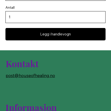
Antall
Legg i handlevogn
Kontakt
post@houseofhealing.no
Informasjon