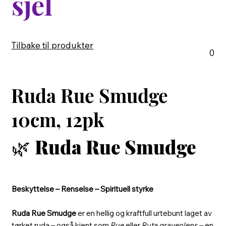
sjel
Tilbake til produkter
0
Ruda Rue Smudge
10cm, 12pk
🌿
Ruda Rue Smudge
Beskyttelse – Renselse – Spirituell styrke
Ruda Rue Smudge
er en hellig og kraftfull urtebunt laget av
tørket ruda – også kjent som
Rue
eller
Ruta graveolens
– en