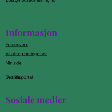
post@houseofhealing.no
Informasjon
Personvern
Vilkår og betingelser
Min side
Bedriftsportal
Artikler
Sosiale medier