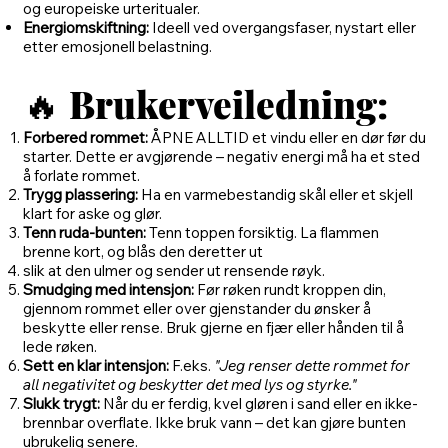
og europeiske urteritualer.
Energiomskiftning:
Ideell ved overgangsfaser, nystart eller
etter emosjonell belastning.
🔥
Brukerveiledning:
Forbered rommet:
ÅPNE ALLTID et vindu eller en dør før du
starter. Dette er avgjørende – negativ energi må ha et sted
å forlate rommet.
Trygg plassering:
Ha en varmebestandig skål eller et skjell
klart for aske og glør.
Tenn ruda-bunten:
Tenn toppen forsiktig. La flammen
brenne kort, og blås den deretter ut
slik at den ulmer og sender ut rensende røyk.
Smudging med intensjon:
Før røken rundt kroppen din,
gjennom rommet eller over gjenstander du ønsker å
beskytte eller rense. Bruk gjerne en fjær eller hånden til å
lede røken.
Sett en klar intensjon:
F.eks.
"Jeg renser dette rommet for
all negativitet og beskytter det med lys og styrke."
Slukk trygt:
Når du er ferdig, kvel gløren i sand eller en ikke-
brennbar overflate. Ikke bruk vann – det kan gjøre bunten
ubrukelig senere.