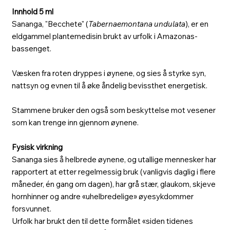
Innhold 5 ml
Sananga, "Becchete" (
Tabernaemontana undulata
), er en
eldgammel plantemedisin brukt av urfolk i Amazonas-
bassenget.
Væsken fra roten dryppes i øynene, og sies å styrke syn,
nattsyn og evnen til å øke åndelig bevissthet energetisk.
Stammene bruker den også som beskyttelse mot vesener
som kan trenge inn gjennom øynene.
Fysisk virkning
Sananga sies å helbrede øynene, og utallige mennesker har
rapportert at etter regelmessig bruk (vanligvis daglig i flere
måneder, én gang om dagen), har grå stær, glaukom, skjeve
hornhinner og andre «uhelbredelige» øyesykdommer
forsvunnet.
Urfolk har brukt den til dette formålet «siden tidenes