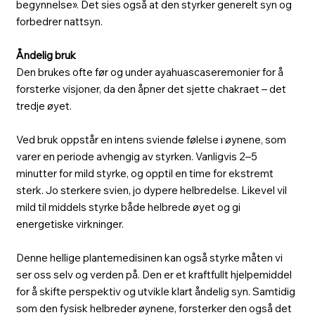
begynnelse». Det sies også at den styrker generelt syn og
forbedrer nattsyn.
Åndelig bruk
Den brukes ofte før og under ayahuascaseremonier for å
forsterke visjoner, da den åpner det sjette chakraet – det
tredje øyet.
Ved bruk oppstår en intens sviende følelse i øynene, som
varer en periode avhengig av styrken. Vanligvis 2–5
minutter for mild styrke, og opptil en time for ekstremt
sterk. Jo sterkere svien, jo dypere helbredelse. Likevel vil
mild til middels styrke både helbrede øyet og gi
energetiske virkninger.
Denne hellige plantemedisinen kan også styrke måten vi
ser oss selv og verden på. Den er et kraftfullt hjelpemiddel
for å skifte perspektiv og utvikle klart åndelig syn. Samtidig
som den fysisk helbreder øynene, forsterker den også det