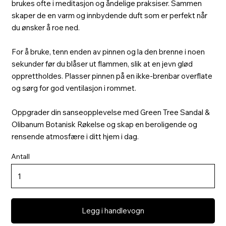
brukes ofte i meditasjon og åndelige praksiser. Sammen
skaper de en varm og innbydende duft som er perfekt når
du ønsker å roe ned.
For å bruke, tenn enden av pinnen og la den brenne i noen
sekunder før du blåser ut flammen, slik at en jevn glød
opprettholdes. Plasser pinnen på en ikke-brenbar overflate
og sørg for god ventilasjon i rommet.
Oppgrader din sanseopplevelse med Green Tree Sandal &
Olibanum Botanisk Røkelse og skap en beroligende og
rensende atmosfære i ditt hjem i dag.
Antall
Legg i handlevogn