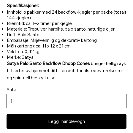
Spesifikasjoner:
Innhold: 6 pakker med 24 backflow-kjegler per pakke (totalt
144 kjegler)
Brenntid: ca. 1–2 timer per kjegle
Materiale: Trepulver, harpiks, palo santo, naturlige oljer
Duft: Palo Santo
Emballasje: Miljøvennlig og dekorativ kartong
Mål (kartong): ca. 11 x 12 x 21 cm
Vekt: ca. 0,42 kg
Merke: Satya
Satya Palo Santo Backflow Dhoop Cones
bringer hellig røyk
til hjertet av hjemmet ditt – en duft for tilstedeværelse, ro
og spirituell beskyttelse.
Antall
Legg i handlevogn