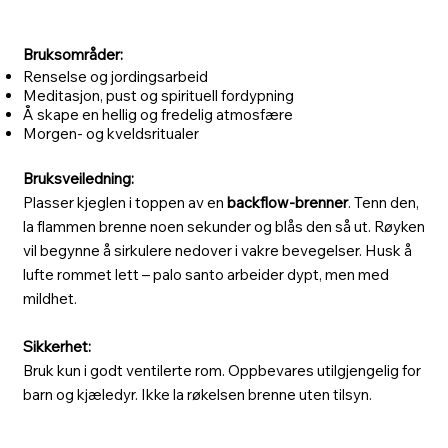
Bruksområder:
Renselse og jordingsarbeid
Meditasjon, pust og spirituell fordypning
Å skape en hellig og fredelig atmosfære
Morgen- og kveldsritualer
Bruksveiledning:
Plasser kjeglen i toppen av en
backflow-brenner
. Tenn den,
la flammen brenne noen sekunder og blås den så ut. Røyken
vil begynne å sirkulere nedover i vakre bevegelser. Husk å
lufte rommet lett – palo santo arbeider dypt, men med
mildhet.
Sikkerhet:
Bruk kun i godt ventilerte rom. Oppbevares utilgjengelig for
barn og kjæledyr. Ikke la røkelsen brenne uten tilsyn.