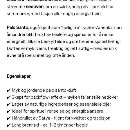
strømme
nedover
som en sakte, hellig elv – perfekt for
seremonier, meditasjon eller daglig energiarbeid.
Palo Santo
, også kjent som “hellig tre” fra Sør-Amerika, har i
århundrer blitt brukt av healere og sjamaner for å rense
energifelt, tilkalle beskyttelse og støtte emosjonell heling.
Duften er myk, varm, treaktig og lett søtlig – med en unik
evne til å roe sinnet og løfte ånden.
Egenskaper:
✔️ Myk og jordende palo santo-duft
✔️ Skapt for backflow-effekt – røyken faller stille nedover
✔️ Laget av naturlige ingredienser og essensielle oljer
✔️ Ideell for spirituell renselse og energibalansere
✔️ Håndrullet av Satya – kjent for kvalitet og tradisjon
✔️ Lang brenntid – ca. 1–2 timer per kjegle