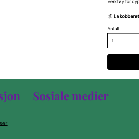
verktøy for dy
🕉️
La kobberet 
Antall
sjon
Sosiale medier
lser