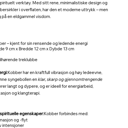
irituelt verktøy. Med sitt rene, minimalistiske design og
bersirkler i overflaten, har den et moderne uttrykk – men
g på en eldgammel visdom.
ber – kjent for sin rensende og ledende energi
yde 9 cm x Bredde 12 cm x Dybde 13 cm
ilhørende treklubbe
rgi:
Kobber har en kraftfull vibrasjon og høy ledeevne,
enne syngebollen en
klar, skarp og gjennomtrengende
rer langt og dypere, og er ideell for energiarbeid,
asjon og klangterapi.
pirituelle egenskaper:
Kobber forbindes med:
masjon og -flyt
v intensjoner