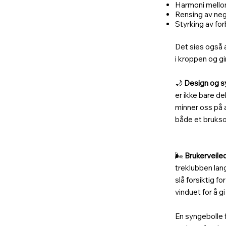
Harmoni mello
Rensing av neg
Styrking av for
Det sies også 
i kroppen og gir
🌙
Design og s
er ikke bare d
minner oss på a
både et brukso
🌬️
Brukerveile
treklubben lang
slå forsiktig f
vinduet for å g
En syngebolle 