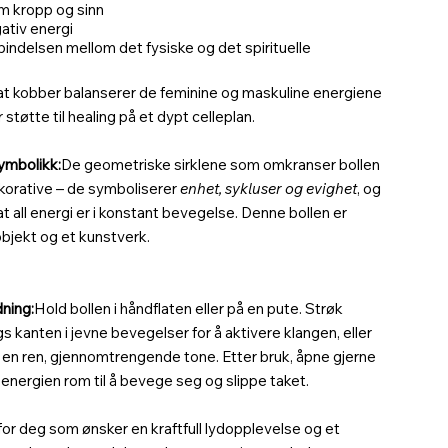
m kropp og sinn
ativ energi
bindelsen mellom det fysiske og det spirituelle
at kobber balanserer de feminine og maskuline energiene
 støtte til healing på et dypt celleplan.
ymbolikk:
De geometriske sirklene som omkranser bollen
ekorative – de symboliserer
enhet, sykluser og evighet
, og
t all energi er i konstant bevegelse. Denne bollen er
bjekt og et kunstverk.
dning:
Hold bollen i håndflaten eller på en pute. Strøk
s kanten i jevne bevegelser for å aktivere klangen, eller
or en ren, gjennomtrengende tone. Etter bruk, åpne gjerne
i energien rom til å bevege seg og slippe taket.
for deg som ønsker en kraftfull lydopplevelse og et