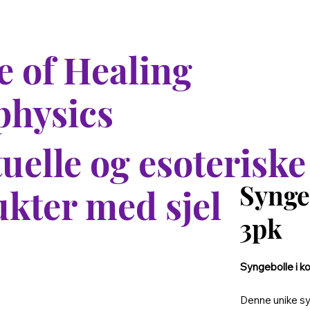
 of Healing
physics
tuelle og esoteriske
Synge
kter med sjel
3pk
Syngebolle i k
Denne unike syn