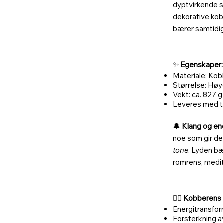
dyptvirkende sp
dekorative kob
bærer samtidi
✨
Egenskaper:
Materiale: Kob
Størrelse: Hø
Vekt: ca. 827 g
Leveres med t
🔔
Klang og ene
noe som gir d
tone
. Lyden bæ
romrens, medit
🧘‍♀️
Kobberens s
Energitransfor
Forsterkning a