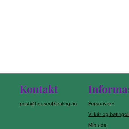
Kontakt
Informa
post@houseofhealing.no
Personvern
Vilkår og betinge
Min side