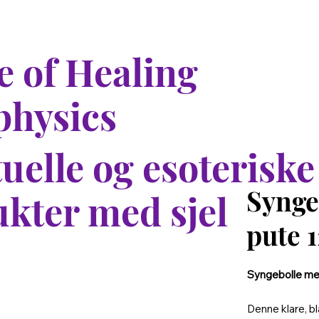
 of Healing
physics
tuelle og esoteriske
Synge
kter med sjel
pute 
Syngebolle med
Denne klare, bl