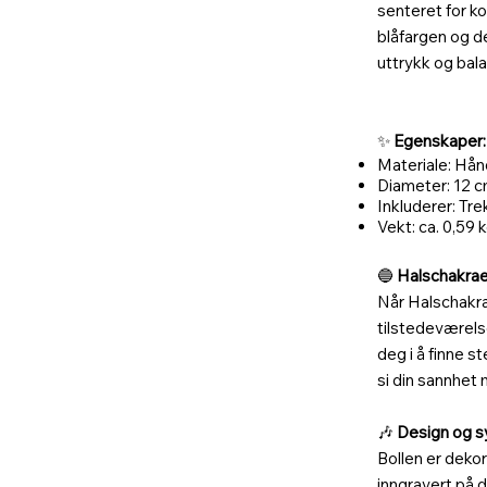
senteret for k
blåfargen og de
uttrykk og bala
✨
Egenskaper:
Materiale: Hån
Diameter: 12 c
Inkluderer: Tr
Vekt: ca. 0,59 
🔵
Halschakrae
Når Halschakrae
tilstedeværels
deg i å finne s
si din sannhet 
🎶
Design og s
Bollen er deko
inngravert på 