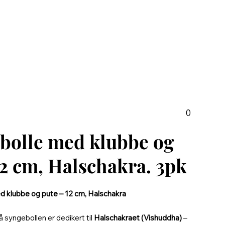
0
bolle med klubbe og
12 cm, Halschakra. 3pk
 klubbe og pute – 12 cm, Halschakra
å syngebollen er dedikert til
Halschakraet (Vishuddha)
–