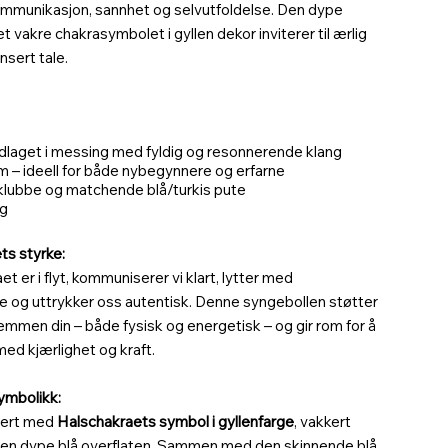
ommunikasjon, sannhet og selvutfoldelse. Den dype
t vakre chakrasymbolet i gyllen dekor inviterer til ærlig
nsert tale.
dlaget i messing med fyldig og resonnerende klang
m – ideell for både nybegynnere og erfarne
eklubbe og matchende blå/turkis pute
kg
ts styrke:
t er i flyt, kommuniserer vi klart, lytter med
e og uttrykker oss autentisk. Denne syngebollen støtter
temmen din – både fysisk og energetisk – og gir rom for å
med kjærlighet og kraft.
ymbolikk:
rert med
Halschakraets symbol i gyllenfarge
, vakkert
den dype blå overflaten. Sammen med den skinnende blå