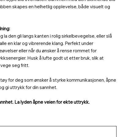
ubben skapes en helhetlig opplevelse, både visuelt og
ning:
 la den gli langs kanten i rolig sirkelbevegelse, eller slå
kalle en klar og vibrerende klang. Perfekt under
leøvelser eller når du ønsker å rense rommet for
kksenergier. Husk å lufte godt ut etter bruk, slik at
vege seg fritt.
ktøy for deg som ønsker å styrke kommunikasjonen, åpne
 og gi uttrykk for din sannhet.
nnhet. La lyden åpne veien for ekte uttrykk.