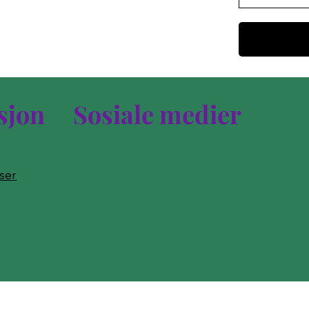
sjon
Sosiale medier
lser