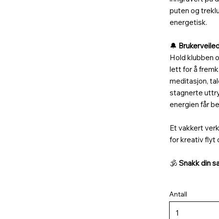
puten og trekl
energetisk.
🔔
Brukerveiled
Hold klubben og
lett for å frem
meditasjon, ta
stagnerte uttry
energien får be
Et vakkert ver
for kreativ flyt
🕉️
Snakk din sa
Antall