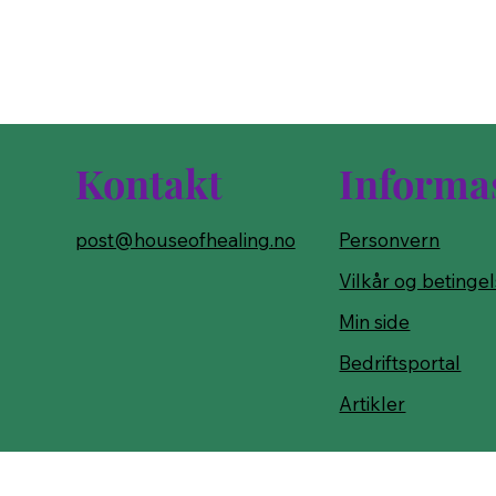
Kontakt
Informa
post@houseofhealing.no
Personvern
Vilkår og betinge
Min side
Bedriftsportal
Artikler