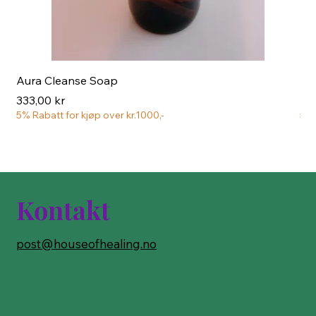
Aura Cleanse Soap
Aur
Pris
Pri
333,00 kr
222
5% Rabatt for kjøp over kr.1000,-
5% 
Kontakt
post@houseofhealing.no