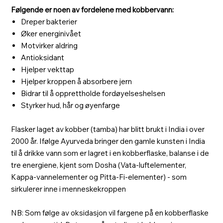
Følgende er noen av fordelene med kobbervann:
Dreper bakterier
Øker energinivået
Motvirker aldring
Antioksidant
Hjelper vekttap
Hjelper kroppen å absorbere jern
Bidrar til å opprettholde fordøyelseshelsen
Styrker hud, hår og øyenfarge
Flasker laget av kobber (tamba) har blitt brukt i India i over
2000 år. Ifølge Ayurveda bringer den gamle kunsten i India
til å drikke vann som er lagret i en kobberflaske, balanse i de
tre energiene, kjent som Dosha (Vata-luftelementer,
Kappa-vannelementer og Pitta-Fi-elementer) - som
sirkulerer inne i menneskekroppen
NB: Som følge av oksidasjon vil fargene på en kobberflaske