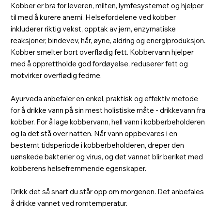
Kobber er bra for leveren, milten, lymfesystemet og hjelper
til med å kurere anemi. Helsefordelene ved kobber
inkluderer riktig vekst, opptak av jern, enzymatiske
reaksjoner, bindevev, hår, øyne, aldring og energiproduksjon.
Kobber smelter bort overflødig fett. Kobbervann hjelper
med å opprettholde god fordøyelse, reduserer fett og
motvirker overflødig fedme.
Ayurveda anbefaler en enkel, praktisk og effektiv metode
for å drikke vann på sin mest holistiske måte - drikkevann fra
kobber. For å lage kobbervann, hell vann i kobberbeholderen
og la det stå over natten. Når vann oppbevares i en
bestemt tidsperiode i kobberbeholderen, dreper den
uønskede bakterier og virus, og det vannet blir beriket med
kobberens helsefremmende egenskaper.
Drikk det så snart du står opp om morgenen. Det anbefales
å drikke vannet ved romtemperatur.