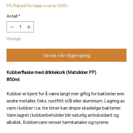
5% Rabatt for kjøp over kr.1000,-
Antall
*
Utsolgt
Varsle når tilgjengelig
Kobberflaske med drikkekork (Matsikker PP)
850ml
Kobber er kjent for å være langt mer giftig for bakterier enn
andre metaller, f.eks. rustfritt stål eller aluminium. Lagring av
vann i kobber i ca. tre timer kan drepe skadelige bakterier.
Vann lagret i kobberbeholder blir naturlig antioksidant og
alkalisk. Kobbervann renser tarmkanalen og nyrene.