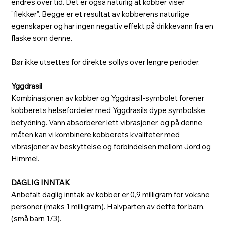
endres over tid. Det er også naturlig at kobber viser
"flekker". Begge er et resultat av kobberens naturlige
egenskaper og har ingen negativ effekt på drikkevann fra en
flaske som denne.
Bør ikke utsettes for direkte sollys over lengre perioder.
Yggdrasil
Kombinasjonen av kobber og Yggdrasil-symbolet forener
kobberets helsefordeler med Yggdrasils dype symbolske
betydning. Vann absorberer lett vibrasjoner, og på denne
måten kan vi kombinere kobberets kvaliteter med
vibrasjoner av beskyttelse og forbindelsen mellom Jord og
Himmel.
DAGLIG INNTAK
Anbefalt daglig inntak av kobber er 0,9 milligram for voksne
personer (maks 1 milligram). Halvparten av dette for barn.
(små barn 1/3).