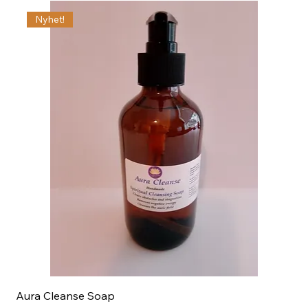
Nyhet!
Aura Cleanse Soap
Aur