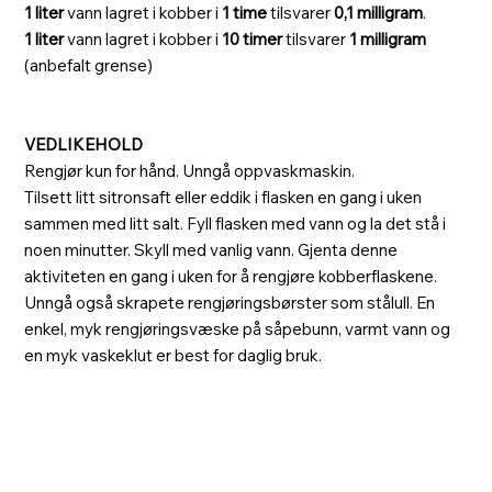
1 liter
vann lagret i kobber i
1 time
tilsvarer
0,1 milligram
.
1 liter
vann lagret i kobber i
10 timer
tilsvarer
1 milligram
(anbefalt grense)
VEDLIKEHOLD
Rengjør kun for hånd. Unngå oppvaskmaskin.
Tilsett litt sitronsaft eller eddik i flasken en gang i uken
sammen med litt salt. Fyll flasken med vann og la det stå i
noen minutter. Skyll med vanlig vann. Gjenta denne
aktiviteten en gang i uken for å rengjøre kobberflaskene.
Unngå også skrapete rengjøringsbørster som stålull. En
enkel, myk rengjøringsvæske på såpebunn, varmt vann og
en myk vaskeklut er best for daglig bruk.