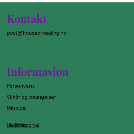
Kontakt
post@houseofhealing.no
Informasjon
Personvern
Vilkår og betingelser
Min side
Bedriftsportal
Artikler