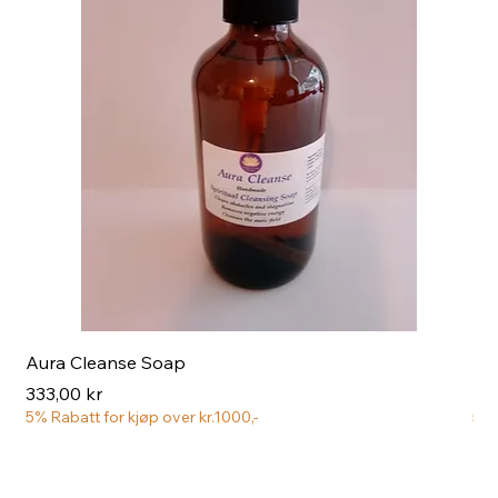
Aura Cleanse Soap
Aur
Pris
Pri
333,00 kr
222
5% Rabatt for kjøp over kr.1000,-
5% 