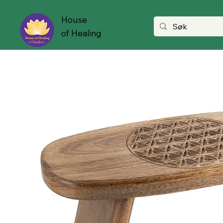
House
of Healing