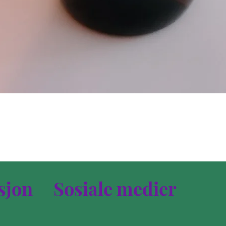
Hurtigvisning
sjon
Sosiale medier