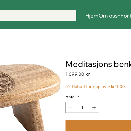
Hjem
Om oss
For 
Meditasjons benk,
Pris
1 099,00 kr
5% Rabatt for kjøp over kr.1000,-
Antall
*