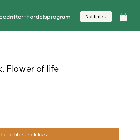
bedrifter
Fordelsprogram
Nettbutikk
 Flower of life
Legg til i handlekurv