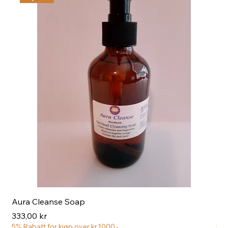
Aura Cleanse Soap
Aur
Pris
Pri
333,00 kr
222
5% Rabatt for kjøp over kr.1000,-
5% 