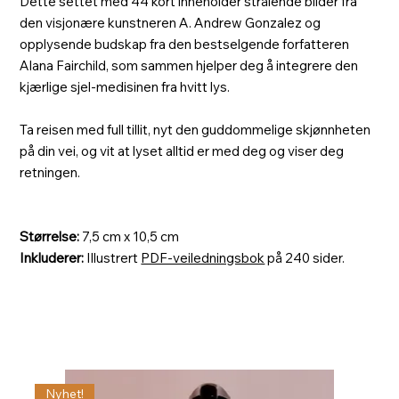
Dette settet med 44 kort inneholder strålende bilder fra
den visjonære kunstneren A. Andrew Gonzalez og
opplysende budskap fra den bestselgende forfatteren
Alana Fairchild, som sammen hjelper deg å integrere den
kjærlige sjel-medisinen fra hvitt lys.
Ta reisen med full tillit, nyt den guddommelige skjønnheten
på din vei, og vit at lyset alltid er med deg og viser deg
retningen.
Størrelse:
7,5 cm x 10,5 cm
Inkluderer:
Illustrert
PDF-veiledningsbok
på 240 sider.
Nyhet!