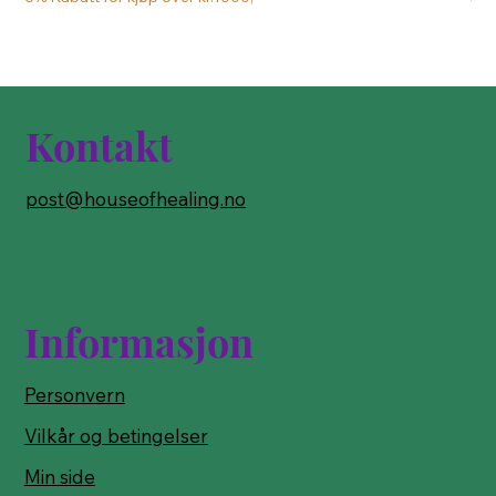
Kontakt
post@houseofhealing.no
Informasjon
Personvern
Vilkår og betingelser
Min side